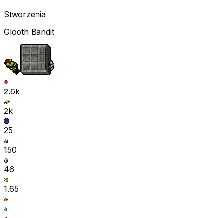
Stworzenia
Glooth Bandit
2.6k
2k
25
150
46
1.65