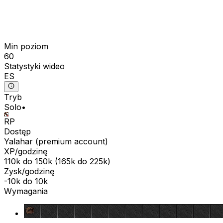
Min poziom
60
Statystyki wideo
ES
Tryb
Solo
•
RP
Dostęp
Yalahar
(
premium
account)
XP/godzinę
110k
do
150k
(
165k
do
225k
)
Zysk/godzinę
-10k
do
10k
Wymagania