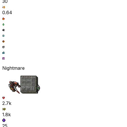
30
0.64
Nightmare
2.7k
1.8k
25