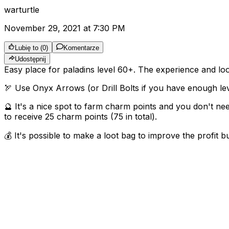
warturtle
November 29, 2021 at 7:30 PM
Lubię to
(
0
)
Komentarze
Udostępnij
Easy place for paladins level 60+. The experience and loot
🏹 Use Onyx Arrows (or Drill Bolts if you have enough leve
🔮 It's a nice spot to farm charm points and you don't n
to receive 25 charm points (75 in total).
💰 It's possible to make a loot bag to improve the profit bu