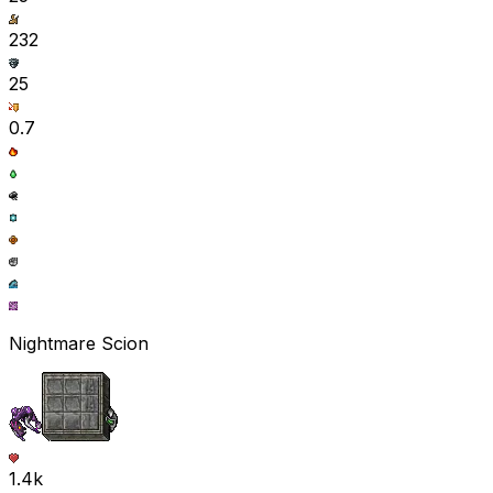
232
25
0.7
Nightmare Scion
1.4k