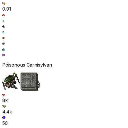
0.91
Poisonous Carnisylvan
8k
4.4k
50