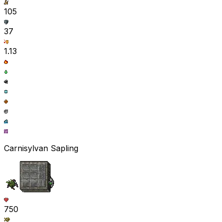
105
37
1.13
Carnisylvan Sapling
750