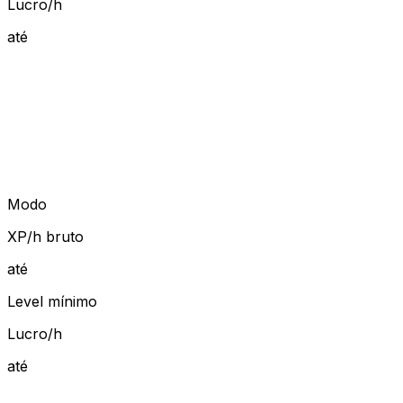
Lucro/h
até
Modo
XP/h bruto
até
Level mínimo
Lucro/h
até