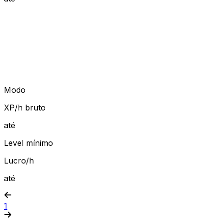
Modo
XP/h bruto
até
Level mínimo
Lucro/h
até
1