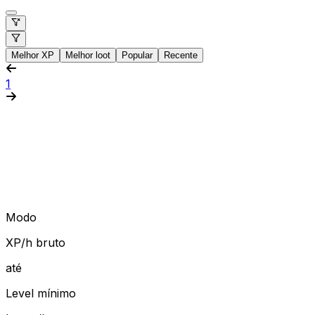
Melhor XP
Melhor loot
Popular
Recente
1
Modo
XP/h bruto
até
Level mínimo