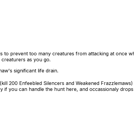
ls to prevent too many creatures from attacking at once whe
g creaturers as you go.
w's significant life drain.
(kill 200 Enfeebled Silencers and Weakened Frazzlemaws) yo
y if you can handle the hunt here, and occassionaly drops 