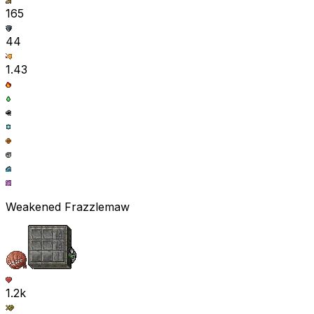
165
44
1.43
Weakened Frazzlemaw
1.2k