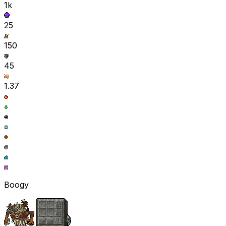
1k
25
150
45
1.37
Boogy