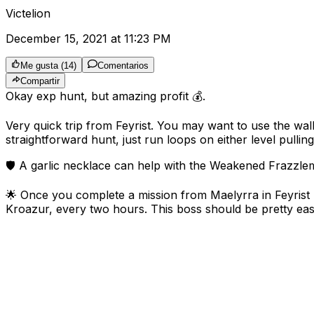
Victelion
December 15, 2021 at 11:23 PM
Me gusta
(
14
)
Comentarios
Compartir
Okay exp hunt, but amazing profit 💰.
Very quick trip from Feyrist. You may want to use the wal
straightforward hunt, just run loops on either level pullin
🛡️ A garlic necklace can help with the Weakened Frazzlema
🌟 Once you complete a mission from Maelyrra in Feyrist 
Kroazur, every two hours. This boss should be pretty eas