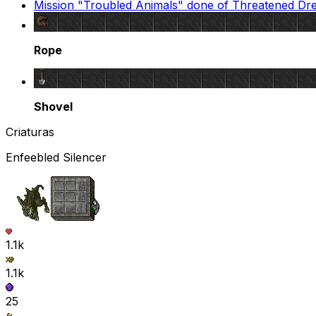
Mission "Troubled Animals" done of Threatened Dr
Rope
Shovel
Criaturas
Enfeebled Silencer
1.1k
1.1k
25