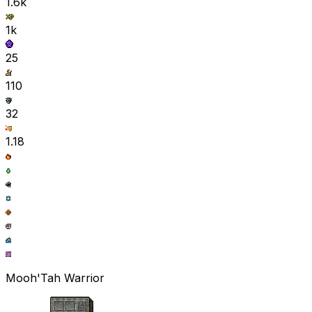
1.6k
1k
25
110
32
1.18
Mooh'Tah Warrior