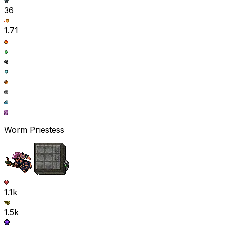
36
1.71
Worm Priestess
1.1k
1.5k