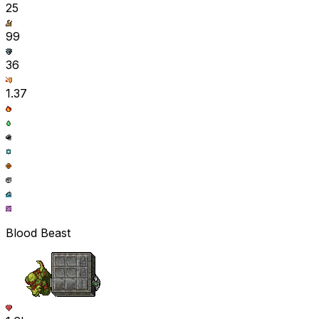
25
99
36
1.37
Blood Beast