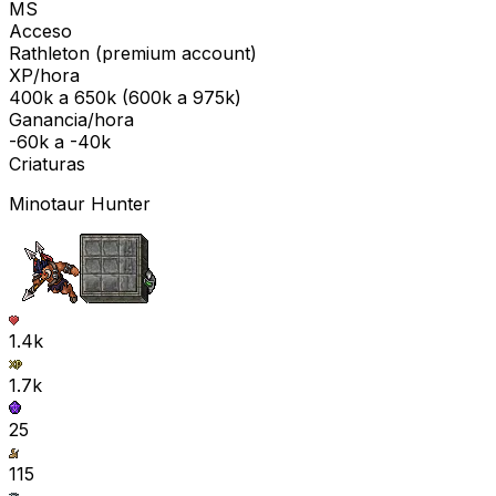
MS
Acceso
Rathleton
(
premium
account)
XP/hora
400k
a
650k
(
600k
a
975k
)
Ganancia/hora
-60k
a
-40k
Criaturas
Minotaur Hunter
1.4k
1.7k
25
115