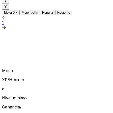
Mejor XP
Mejor botín
Popular
Reciente
1
Modo
XP/H bruto
a
Nivel mínimo
Ganancia/H